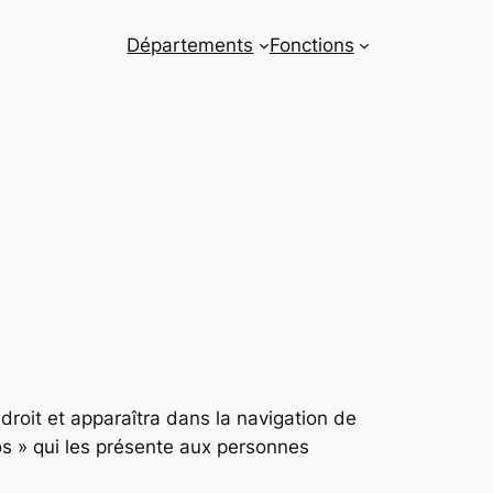
Départements
Fonctions
droit et apparaîtra dans la navigation de
s » qui les présente aux personnes