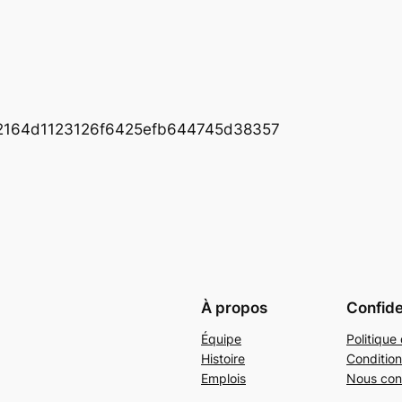
mekera-kazahstane-kriterii-samostoyateln/
-kazahstane-poshagovoe-rukovodstvo-novic/
164d1123126f6425efb644745d38357
ith-progressive-jackpots-2026-where/
biete-in-radevormwald-auswahlkriterien-und-bewertu
12-gran-tourer-im-alltagstest-alltag-gegen-mythos/
-und-verantwortung-zusammenarbeit-durch-analogien-zur
n-las-populares-abrirlas-con/
ak-korzysta-rozs-dnie-dnego/
À propos
Confide
Équipe
Politique 
Histoire
Condition
Emplois
Nous con