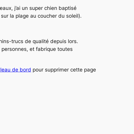
eaux, j’ai un super chien baptisé
 sur la plage au coucher du soleil).
ins-trucs de qualité depuis lors.
personnes, et fabrique toutes
bleau de bord
pour supprimer cette page